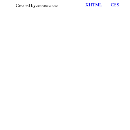
Valid
XHTML
and
CSS
.
Created by:
BrandNewIdeas