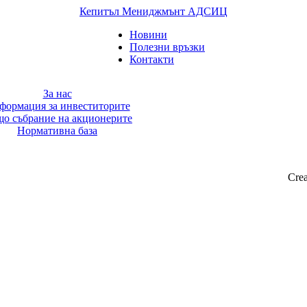
Кепитъл Мениджмънт АДСИЦ
Новини
Полезни връзки
Контакти
За нас
формация за инвеститорите
о събрание на акционерите
Нормативна база
Crea