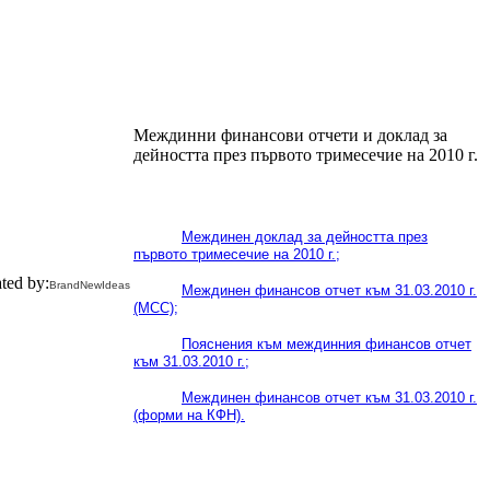
Междинни финансови отчети и доклад за
дейността през първото тримесечие на 2010 г.
Междинен доклад за дейността през
първото тримесечие на 2010 г.;
ted by:
BrandNewIdeas
Междинен финансов отчет към 31.03.2010 г.
(МСС);
Пояснения към междинния финансов отчет
към 31.03.2010 г.;
Междинен финансов отчет към 31.03.2010 г.
(форми на КФН).