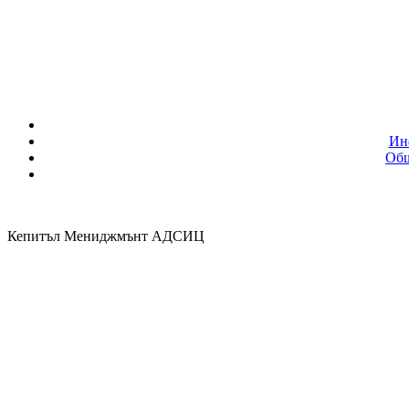
Ин
Общ
Кепитъл Мениджмънт АДСИЦ