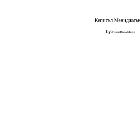
Кепитъл Мениджмъ
by:
BrandNewIdeas